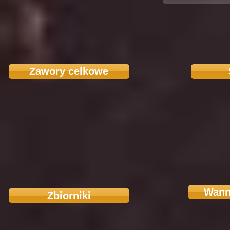
Zawory celkowe
Wann
Zbiorniki