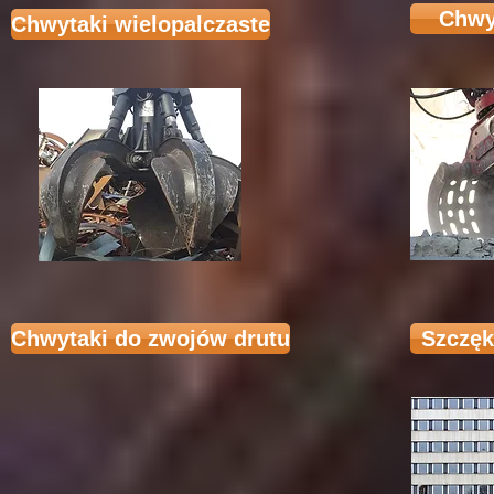
Chwy
Chwytaki wielopalczaste
Chwytaki do zwojów drutu
Szczęk