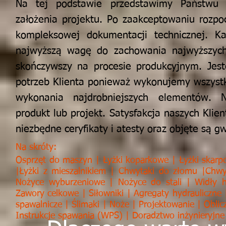
Na tej podstawie przedstawimy Państwu o
założenia projektu. Po zaakceptowaniu rozp
kompleksowej dokumentacji technicznej. Ka
najwyższą wagę do zachowania najwyższych
skończywszy na procesie produkcyjnym. Jes
potrzeb Klienta ponieważ wykonujemy wszystk
wykonania najdrobniejszych elementów. N
produkt lub projekt. Satysfakcja naszych Kli
niezbędne ceryfikaty i atesty oraz objęte są g
Na skróty:
Osprzęt do maszyn
| Łyżki koparkowe | Łyżki skarpo
|Łyżki z mieszalnikiem | Chwytaki do złomu |Chwy
Nożyce wyburzeniowe | Nożyce do stali | Widły h
Zawory celkowe | Siłowniki | Agregaty hydrauliczne 
spawalnicze | Ślimaki | Noże | Projektowanie | Obl
Instrukcje spawania (WPS) | Doradztwo inżynieryjne