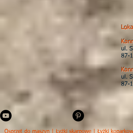
Loka
Kan
ul. 
87-1
Kan
ul. 
87-1
Osprzęt do maszyn
| Łyżki skarpowe | Łyżki koparkowe