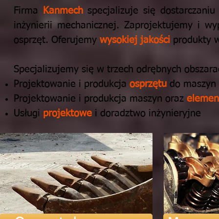
Firma
Kanmech
specjalizuje się dostarczani
inżynierii mechanicznej.
Zaprojektujemy i w
osprzęt.
Oferujemy
wysokiej jakości
produkty 
Specjalizujemy się w trzech odrębnych obszarac
Projektowanie i produkcja
osprzętu
do maszyn 
Projektowanie i produkcja maszyn oraz
elemen
Usługi
projektowe
i doradztwo inżynieryjne