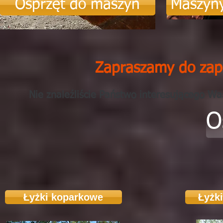
Osprzęt do maszyn
Maszyn
Zapraszamy do zapo
Nie znaleźliście Państwo interesującego W
O
Łyżki koparkowe
Łyżk