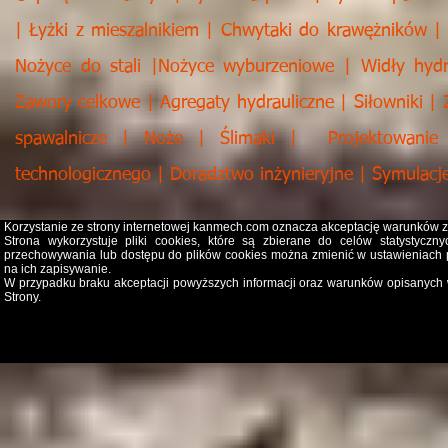
| Łyżki z mieszalnikiem | Chwytaki do krawężników |
Nożyce do stali |Nożyce wyburzeniowe | Widły hydr
Zawory celkowe | Agregaty hydrauliczne | Siłowniki | 
spawalnicze | Noże | Ślimaki | Projektowanie |
technologicznego | Doradztwo inżynieryjne | Symulacj
Korzystanie ze strony internetowej kanmech.com oznacza akceptację warunków 
Strona wykorzystuje pliki cookies, które są zbierane do celów statystycz
przechowywania lub dostępu do plików cookies można zmienić w ustawieniach p
na ich zapisywanie.
W przypadku braku akceptacji powyższych informacji oraz warunków opisanych
Strony.